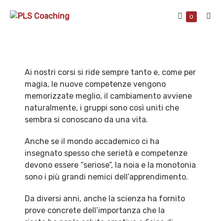
Skip
Shopping
to
Items
0
Me
in
Cart
content
Tog
Cart
Ai nostri corsi si ride sempre tanto e, come per
magia, le nuove competenze vengono
memorizzate meglio, il cambiamento avviene
naturalmente, i gruppi sono così uniti che
sembra si conoscano da una vita.
Anche se il mondo accademico ci ha
insegnato spesso che serietà e competenze
devono essere “seriose”, la noia e la monotonia
sono i più grandi nemici dell’apprendimento.
Da diversi anni, anche la scienza ha fornito
prove concrete dell’importanza che la