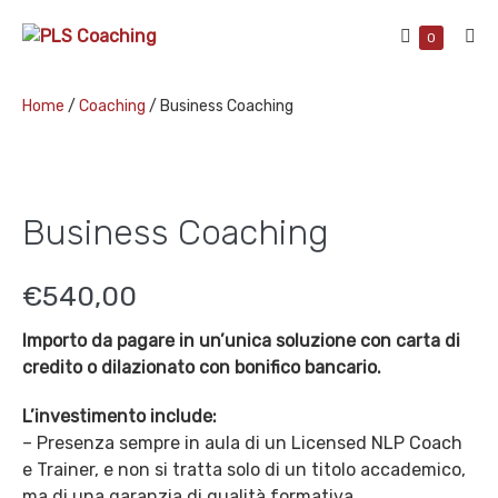
Skip
Shopping
to
Items
0
Me
in
Cart
content
Tog
Cart
Home
/
Coaching
/ Business Coaching
Business Coaching
€
540,00
Importo da pagare in un’unica soluzione con carta di
credito o dilazionato con bonifico bancario.
L’investimento include:
– Presenza sempre in aula di un Licensed NLP Coach
e Trainer, e non si tratta solo di un titolo accademico,
ma di una garanzia di qualità formativa