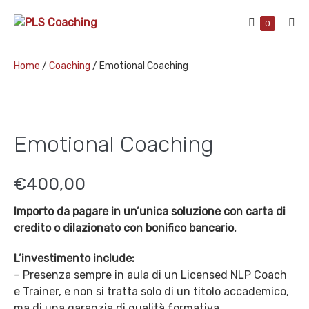
Skip
Shopping
to
Items
0
Me
in
Cart
content
Tog
Cart
Home
/
Coaching
/ Emotional Coaching
Emotional Coaching
€
400,00
Importo da pagare in un’unica soluzione con carta di
credito o dilazionato con bonifico bancario.
L’investimento include:
– Presenza sempre in aula di un Licensed NLP Coach
e Trainer, e non si tratta solo di un titolo accademico,
ma di una garanzia di qualità formativa