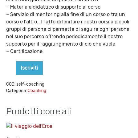
– Materiale didattico di supporto al corso
– Servizio di mentoring alla fine di un corso o tra un
corso e l’altro. Il fatto di limitare i nostri corsi a piccoli
gruppi di persone ci permette di seguire ogni persona
nel suo percorso offrendo periodicamente il nostro
supporto per il raggiungimento di ciò che vuole
– Certificazione
Emotional
Iscriviti
Decrease
Increase
Coaching
quantity
quantity
quantità
COD:
self-coaching
Categoria:
Coaching
Prodotti correlati