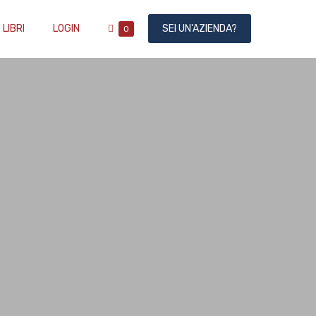
SHOPPING
LIBRI
LOGIN
SEI UN'AZIENDA?
ITEMS
0
IN
CART
CART