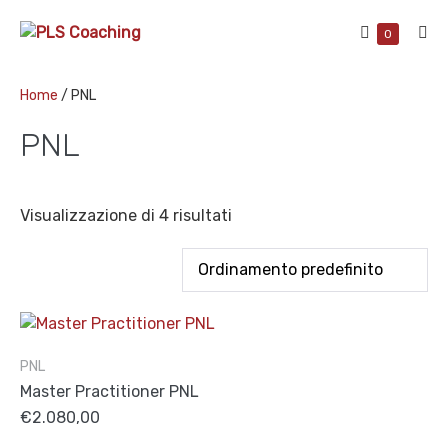
Skip
Shopping
to
Items
0
Me
in
Cart
content
Tog
Cart
Home
/ PNL
PNL
Visualizzazione di 4 risultati
PNL
Master Practitioner PNL
€
2.080,00